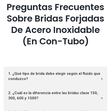
Preguntas Frecuentes
Sobre Bridas Forjadas
De Acero Inoxidable
(en Con-Tubo)
1. ¿Qué tipo de brida debo elegir según el fluido que
conduzco?
2. ¿Cuál es la diferencia entre las bridas clase 150,
La selección depende del tipo de fluido (agua, vapor,
300, 600 y 1500?
químicos, aceites) y sus condiciones de operación.
Para
agua potable o industrial
, se recomienda acero