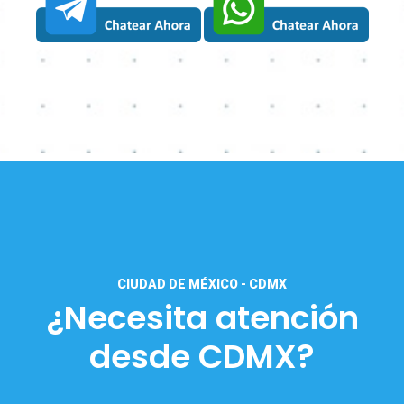
CIUDAD DE MÉXICO - CDMX
¿Necesita atención
desde CDMX?