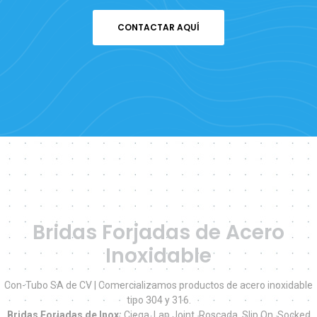
CONTACTAR AQUÍ
Bridas Forjadas de Acero
Inoxidable
Con-Tubo SA de CV | Comercializamos productos de acero inoxidable
tipo 304 y 316.
Bridas Forjadas de Inox:
Ciega, Lap Joint, Roscada, Slip On, Socked